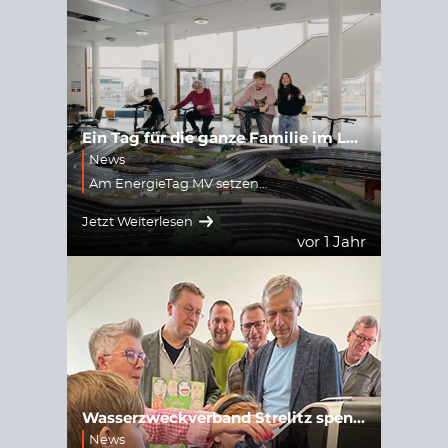
Ein Tag für die ganze Familie im Leea Neustrelitz – 10 Jahre EnergieTag M-V
News
Am EnergieTag MV setzen…
Jetzt Weiterlesen
vor 1 Jahr
Wasserzweckverband Strelitz spendiert Schulen Wasserspender
News