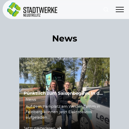
News
Pünktlich zum Saisonbeginn: In der Feldberger Seenlandschaft gibt es zwei Leea-Ladesäulen
News
Auf dem Parkplatz am Weidendamm in
Feldberg können jetzt Elektroautos
aufgeladen…
Jetzt Weiterlesen