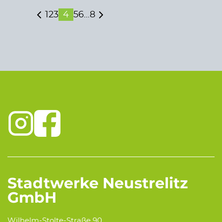
1
2
3
4
5
6
…
8
Stadtwerke Neustrelitz
GmbH
Wilhelm-Stolte-Straße 90