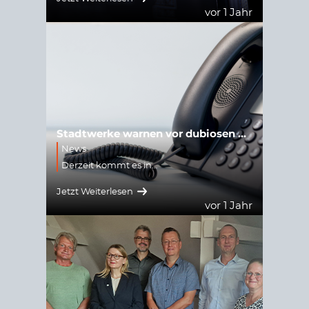
vor 1 Jahr
Stadtwerke warnen vor dubiosen Stromanbietern
News
Derzeit kommt es in…
Jetzt Weiterlesen
vor 1 Jahr