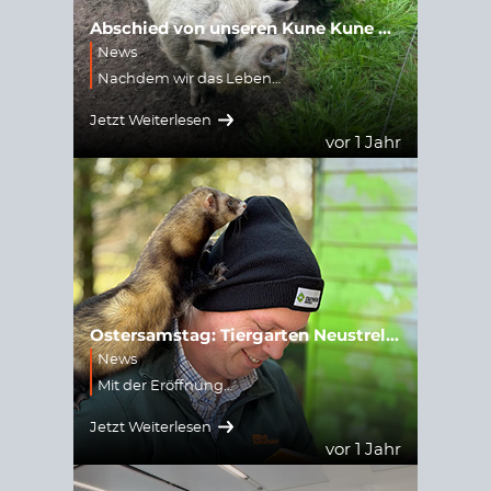
Abschied von unseren Kune Kune Schweinen
News
Nachdem wir das Leben…
Jetzt Weiterlesen
vor 1 Jahr
Ostersamstag: Tiergarten Neustrelitz startet in die Saison
News
Mit der Eröffnung…
Jetzt Weiterlesen
vor 1 Jahr